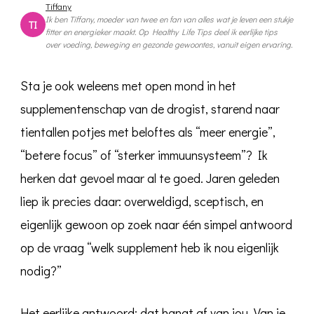
tot
Tiffany
Z
Ik ben Tiffany, moeder van twee en fan van alles wat je leven een stukje
TI
fitter en energieker maakt. Op Healthy Life Tips deel ik eerlijke tips
over voeding, beweging en gezonde gewoontes, vanuit eigen ervaring.
Sta je ook weleens met open mond in het
supplementenschap van de drogist, starend naar
tientallen potjes met beloftes als “meer energie”,
“betere focus” of “sterker immuunsysteem”? Ik
herken dat gevoel maar al te goed. Jaren geleden
liep ik precies daar: overweldigd, sceptisch, en
eigenlijk gewoon op zoek naar één simpel antwoord
op de vraag “welk supplement heb ik nou eigenlijk
nodig?”
Het eerlijke antwoord: dat hangt af van jou. Van je