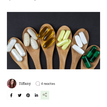
op
4 reacties
Tiffany
Complete
Supplementen
Gids:
Van
A