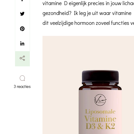
vitamine D eigenlijk precies in jouw lic
gezondheid? Ik leg je uit waar vitamine 
dit veelzijdige hormoon zoveel functies ve
op
3 reacties
Wat
doet
vitamine
D
precies
en
waarom
heb