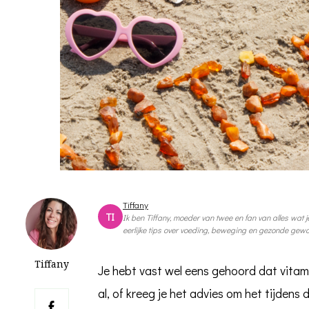
Tiffany
TI
Ik ben Tiffany, moeder van twee en fan van alles wat je
eerlijke tips over voeding, beweging en gezonde gewoo
Tiffany
Je hebt vast wel eens gehoord dat vitami
al, of kreeg je het advies om het tijden