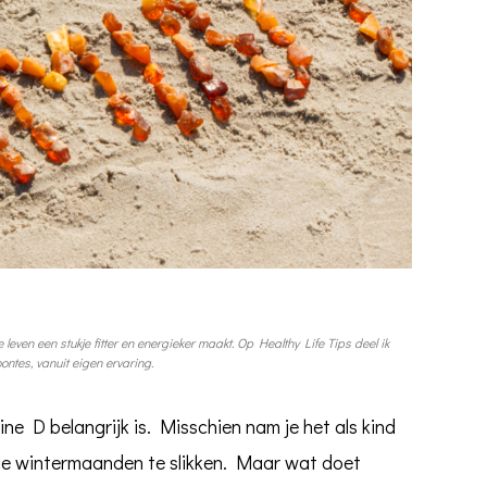
 leven een stukje fitter en energieker maakt. Op Healthy Life Tips deel ik
ntes, vanuit eigen ervaring.
ne D belangrijk is. Misschien nam je het als kind
s de wintermaanden te slikken. Maar wat doet