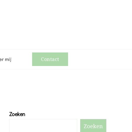
er mij
Contact
Zoeken
Zoeken