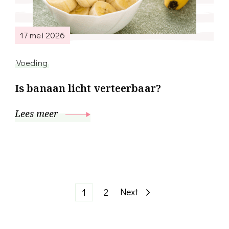
17 mei 2026
Voeding
Is banaan licht verteerbaar?
Lees meer
Berichten
Page
Page
Next
1
2
paginering