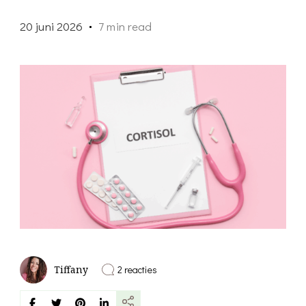
20 juni 2026
7 min read
op
2 reacties
Tiffany
Hoe
kun
je