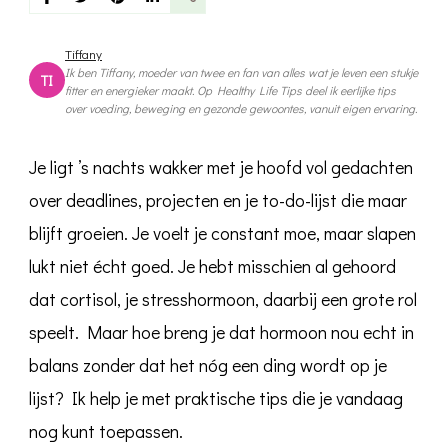
je
cortisol
verlagen?
Tiffany
10
Ik ben Tiffany, moeder van twee en fan van alles wat je leven een stukje
TI
tips
fitter en energieker maakt. Op Healthy Life Tips deel ik eerlijke tips
die
over voeding, beweging en gezonde gewoontes, vanuit eigen ervaring.
echt
werken
Je ligt ’s nachts wakker met je hoofd vol gedachten
over deadlines, projecten en je to-do-lijst die maar
blijft groeien. Je voelt je constant moe, maar slapen
lukt niet écht goed. Je hebt misschien al gehoord
dat cortisol, je stresshormoon, daarbij een grote rol
speelt. Maar hoe breng je dat hormoon nou echt in
balans zonder dat het nóg een ding wordt op je
lijst? Ik help je met praktische tips die je vandaag
nog kunt toepassen.