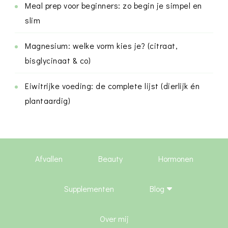
Meal prep voor beginners: zo begin je simpel en
slim
Magnesium: welke vorm kies je? (citraat,
bisglycinaat & co)
Eiwitrijke voeding: de complete lijst (dierlijk én
plantaardig)
Afvallen
Beauty
Hormonen
Supplementen
Blog
Over mij