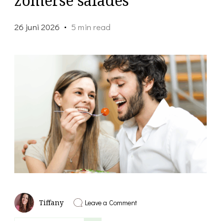
zomerse salades
26 juni 2026
5 min read
on
Leave a Comment
Tiffany
Wat
eten