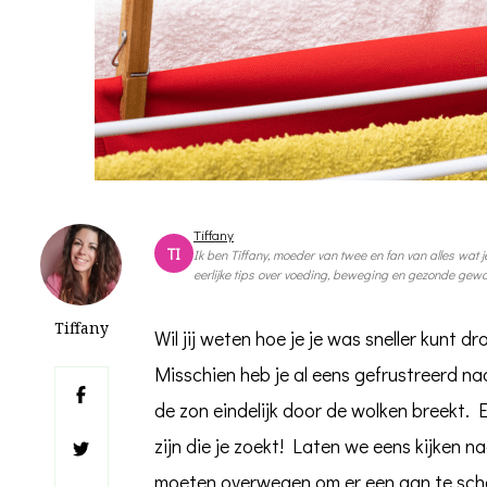
Tiffany
TI
Ik ben Tiffany, moeder van twee en fan van alles wat je
eerlijke tips over voeding, beweging en gezonde gewoo
Tiffany
Wil jij weten hoe je je was sneller kunt d
Misschien heb je al eens gefrustreerd na
de zon eindelijk door de wolken breekt.
zijn die je zoekt! Laten we eens kijken 
moeten overwegen om er een aan te sch