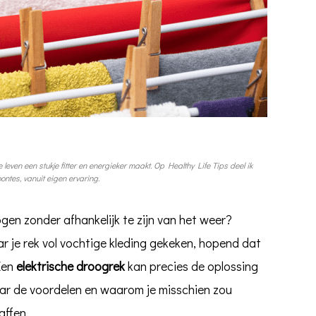
 leven een stukje fitter en energieker maakt. Op Healthy Life Tips deel ik
ntes, vanuit eigen ervaring.
rogen zonder afhankelijk te zijn van het weer?
ar je rek vol vochtige kleding gekeken, hopend dat
 Een
elektrische droogrek
kan precies de oplossing
naar de voordelen en waarom je misschien zou
affen.