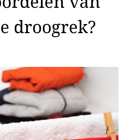
oordelen van
he droogrek?