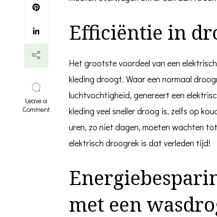
Efficiëntie in dr
Het grootste voordeel van een elektrisch
kleding droogt. Waar een normaal droog
luchtvochtigheid, genereert een elektris
Leave a
on
Comment
kleding veel sneller droog is, zelfs op k
Wat
uren, zo niet dagen, moeten wachten tot
zijn
de
elektrisch droogrek is dat verleden tijd!
voordelen
van
een
Energiebesparin
elektrische
droogrek?
met een wasdro