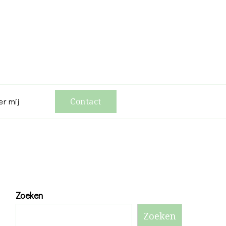
er mij
Contact
Zoeken
Zoeken