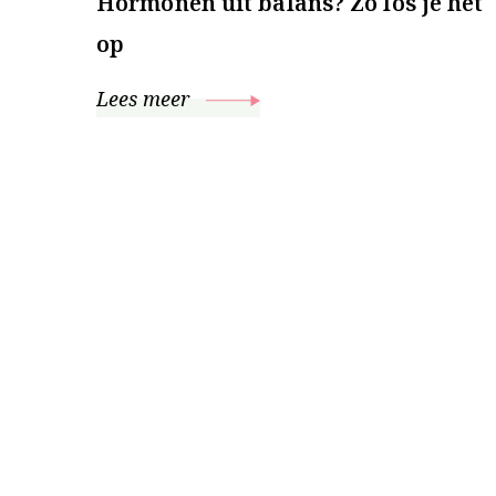
Hormonen uit balans? Zo los je het
op
Lees meer