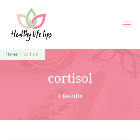
Home
cortisol
cortisol
1 Results