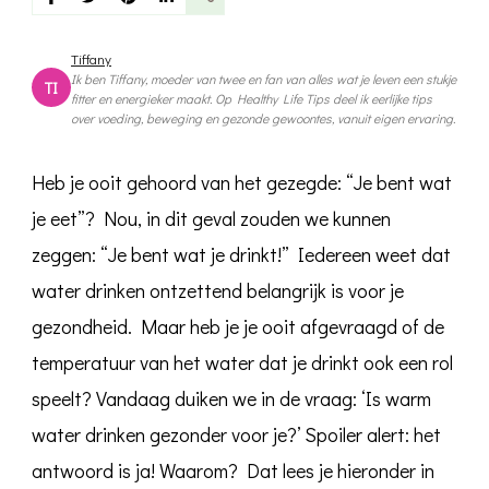
drinken
gezonder
voor
Tiffany
je
Ik ben Tiffany, moeder van twee en fan van alles wat je leven een stukje
TI
dan
fitter en energieker maakt. Op Healthy Life Tips deel ik eerlijke tips
koud
over voeding, beweging en gezonde gewoontes, vanuit eigen ervaring.
water?
Heb je ooit gehoord van het gezegde: “Je bent wat
je eet”? Nou, in dit geval zouden we kunnen
zeggen: “Je bent wat je drinkt!” Iedereen weet dat
water drinken ontzettend belangrijk is voor je
gezondheid. Maar heb je je ooit afgevraagd of de
temperatuur van het water dat je drinkt ook een rol
speelt? Vandaag duiken we in de vraag: ‘Is warm
water drinken gezonder voor je?’ Spoiler alert: het
antwoord is ja! Waarom? Dat lees je hieronder in