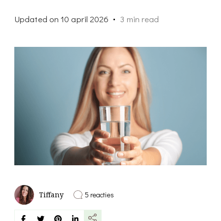
Updated on
10 april 2026
3 min read
op
5 reacties
Tiffany
Is
warm
water