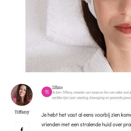
Tiffany
TI
Ik ben Tiffany, moeder van twee en fan van alles wat je
eerlijke tips over voeding, beweging en gezonde gewoo
Tiffany
Je hebt het vast al eens voorbij zien ko
vrienden met een stralende huid over prat