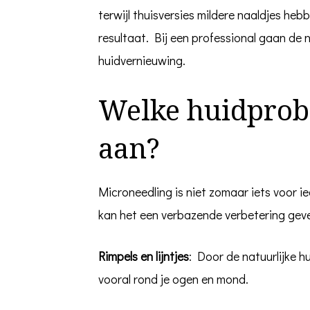
wat
terwijl thuisversies mildere naaldjes heb
je
moet
resultaat. Bij een professional gaan de 
weten
huidvernieuwing.
Welke huidprob
aan?
Microneedling is niet zomaar iets voor i
kan het een verbazende verbetering gev
Rimpels en lijntjes
: Door de natuurlijke hu
vooral rond je ogen en mond.