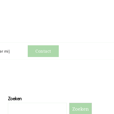
er mij
Contact
Zoeken
Zoeken