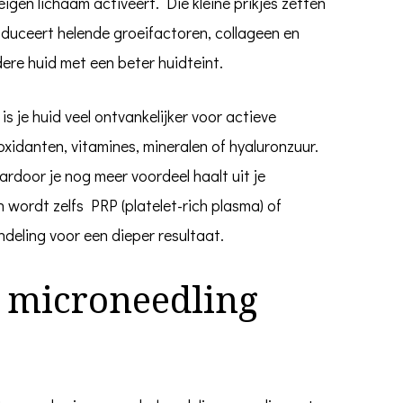
eigen lichaam activeert. Die kleine prikjes zetten
roduceert helende groeifactoren, collageen en
dere huid met een beter huidteint.
is je huid veel ontvankelijker voor actieve
xidanten, vitamines, mineralen of hyaluronzuur.
aardoor je nog meer voordeel haalt uit je
 wordt zelfs PRP (platelet-rich plasma) of
deling voor een dieper resultaat.
 microneedling