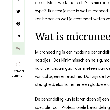
deelt. Maar werkt het echt? Is micronee
hype? Ik neem je mee in wat microneedli
kan helpen en wat je echt moet weten vo
Wat is micronee
Microneedling is een moderne behandeling
naaldjes. Dat klinkt misschien heftig, m
huid. Je lichaam gaat dan meteen aan de
Leave a
on
Comment
van collageen en elastine. Dat zijn de tw
Is
stevigheid, elasticiteit en een gladdere ui
microneedling
goed
voor
je
De behandeling kun je laten doen bij een 
huid?
Alles
speciale tool. Professionele behandeli