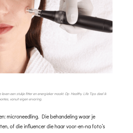
 leven een stukje fitter en energieker maakt. Op Healthy Life Tips deel ik
ntes, vanuit eigen ervaring.
men: microneedling. Die behandeling waar je
en, of die influencer die haar voor-en-na foto’s